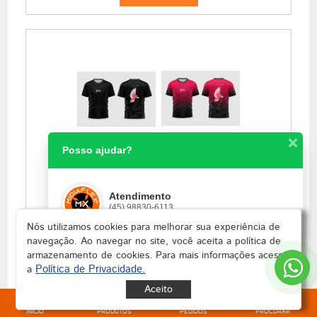
Posso ajudar?
Camiseta - Manga Curta Religião 036
Masculino/Feminino/Infantil
Atendimento
(45) 98830-6113
8h00 até as 18h00 de Segunda a Sexta feira
Nós utilizamos cookies para melhorar sua experiência de
a partir de
navegação. Ao navegar no site, você aceita a política de
R$ 35,00
armazenamento de cookies.
Para mais informações acesse
Política de Privacidade.
a
+ Detalhes
Aceito
INÍCIO
PRODUTOS
PEDIDOS
PROCURAR